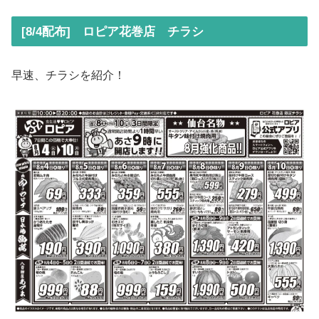
[8/4配布] ロピア花巻店 チラシ
早速、チラシを紹介！