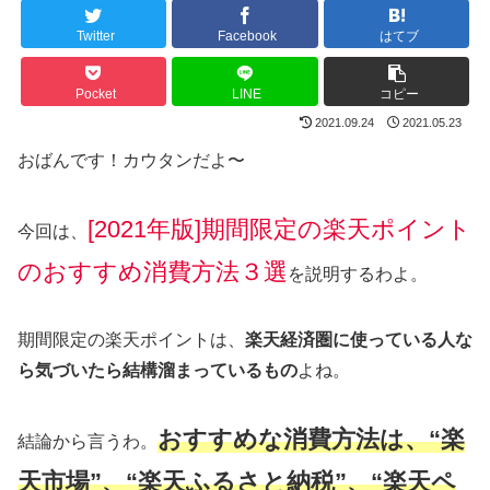
Twitter
Facebook
はてブ
Pocket
LINE
コピー
2021.09.24
2021.05.23
おばんです！カウタンだよ〜
[2021年版]期間限定の楽天ポイント
今回は、
のおすすめ消費方法３選
を説明するわよ。
期間限定の楽天ポイントは、
楽天経済圏に使っている人な
ら気づいたら結構溜まっているもの
よね。
おすすめな消費方法は、“楽
結論から言うわ。
天市場”、“
楽天ふるさと納税
”、“
楽天ペ