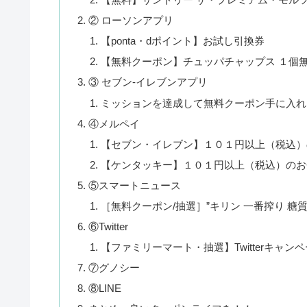
② ローソンアプリ
【ponta・dポイント】お試し引換券
【無料クーポン】チュッパチャップス １個
③ セブン-イレブンアプリ
ミッションを達成して無料クーポン手に入れ
④メルペイ
【セブン・イレブン】１０１円以上（税込）
【ケンタッキー】１０１円以上（税込）のお
⑤スマートニュース
［無料クーポン/抽選］”キリン 一番搾り 糖
⑥Twitter
【ファミリーマート・抽選】Twitterキャ
⑦グノシー
⑧LINE