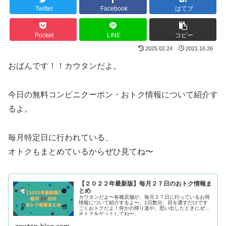
Twitter
Facebook
はてブ
Pocket
LINE
コピー
2025.02.24
2021.10.26
おばんです！！カウタンだよ。
今日の無料コンビニクーポン・おトク情報について紹介す
るよ。
毎月特定日に行われている、
オトクもまとめているからぜひ見てね〜
【２０２２年最新版】毎月２７日のおトク情報ま
とめ
カウタンだよ〜各種店舗が、毎月２７日に行っているお得
情報について紹介するよ〜。1日数分、目を通すだけです
ごくおトクだよ！何かの帰り道や、思い出したときにぜひ
オトクをゲットしてね〜。