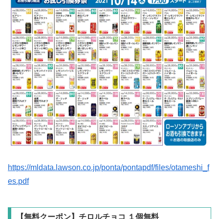
https://mldata.lawson.co.jp/ponta/pontapdf/files/otameshi_f
es.pdf
【無料クーポン】チロルチョコ １個無料