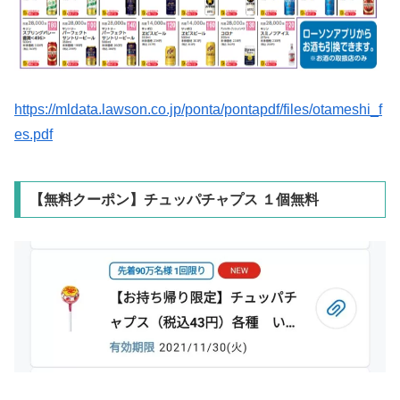
https://mldata.lawson.co.jp/ponta/pontapdf/files/otameshi_f
es.pdf
【無料クーポン】チュッパチャプス １個無料