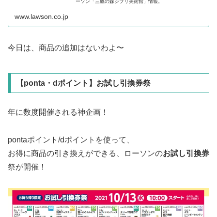
ーソン「三鷹の森ジブリ美術館」情報。
www.lawson.co.jp
今日は、商品の追加はないわよ〜
【ponta・dポイント】お試し引換券祭
年に数度開催される神企画！
pontaポイント/dポイントを使って、
お得に商品の引き換えができる、ローソンの
お試し引換券
祭が開催！