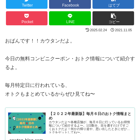
Twitter
Facebook
はてブ
Pocket
LINE
コピー
2025.02.24
2021.11.05
おばんです！！カウタンだよ。
今日の無料コンビニクーポン・おトク情報について紹介す
るよ。
毎月特定日に行われている、
オトクもまとめているからぜひ見てね〜
【２０２２年最新版】毎月６日のおトク情報まと
め
カウタンだよ〜各種店舗が、毎月６日に行っているお得情
報について紹介するよ〜。1日数分、目を通すだけですご
くおトクだよ！何かの帰り道や、思い出したときにぜひオ
トクをゲットしてね〜。