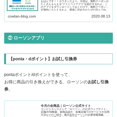
おばんです！！カウタンだよ〜。今回は、無料クーポンが
たくさんもらえる“ファミペイアプリ”を紹介するわよ。こ
のアプリをダウンロードしておくだけで、無料クーポンが
定期的にもらえるわよ。簡単に読めるからぜひ読んでね。
cowtan-blog.com
2020.08.13
② ローソンアプリ
【ponta・dポイント】お試し引換券
pontaポイント/dポイントを使って、
お得に商品の引き換えができる、ローソンの
お試し引換
券
。
今月の全商品｜ローソン公式サイト
コンビニエンスストア「ローソン」の公式ウェブサイト。
店舗/ATM検索、新商品紹介、各種店舗でのサービスや活用
方法などのご紹介。株式会社ローソンの企業情報掲載。ロ