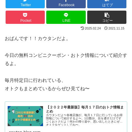
Twitter
Facebook
はてブ
Pocket
LINE
コピー
2025.02.24
2021.11.15
おばんです！！カウタンだよ。
今日の無料コンビニクーポン・おトク情報について紹介す
るよ。
毎月特定日に行われている、
オトクもまとめているからぜひ見てね〜
【２０２２年最新版】毎月１７日のおトク情報ま
とめ
カウタンだよ〜各種店舗が、毎月１７日に行っているお得
情報について紹介するよ〜。1日数分、目を通すだけです
ごくおトクだよ！何かの帰り道や、思い出したときにぜひ
オトクをゲットしてね〜。