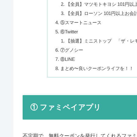
【全員】マツモトキヨシ 101円以
【全員】ローソン 101円以上お会
⑤スマートニュース
⑥Twitter
【抽選】ミニストップ 「ザ・レ
⑦グノシー
⑧LINE
まとめ〜良いクーポンライフを！！
① ファミペイアプリ
不定期で、無料クーポンを発行してくれるファミ