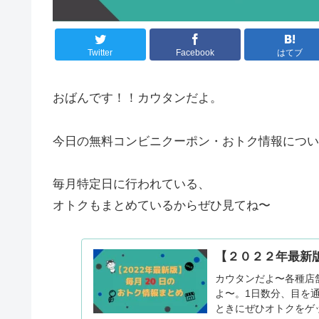
Twitter
Facebook
はてブ
おばんです！！カウタンだよ。
今日の無料コンビニクーポン・おトク情報につい
毎月特定日に行われている、
オトクもまとめているからぜひ見てね〜
【２０２２年最新
カウタンだよ〜各種店
よ〜。1日数分、目を
ときにぜひオトクをゲ