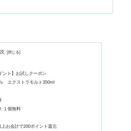
次
イント】お試しクーポン
 エクストラモルト350ml
券
 １個無料
以上お会計で200ポイント還元