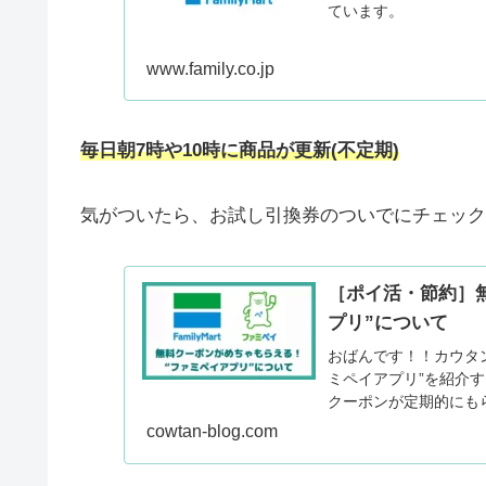
ています。
www.family.co.jp
毎日朝7時や10時に商品が更新(
不定期
)
気がついたら、お試し引換券のついでにチェック
［ポイ活・節約］
プリ”について
おばんです！！カウタ
ミペイアプリ”を紹介
クーポンが定期的にも
cowtan-blog.com