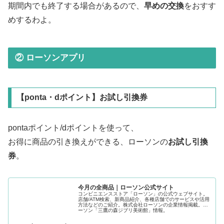
期間内でも終了する場合があるので、
早めの交換
をおすす
めするわよ。
② ローソンアプリ
【ponta・dポイント】お試し引換券
pontaポイント/dポイントを使って、
お得に商品の引き換えができる、ローソンの
お試し引換
券
。
今月の全商品｜ローソン公式サイト
コンビニエンスストア「ローソン」の公式ウェブサイト。
店舗/ATM検索、新商品紹介、各種店舗でのサービスや活用
方法などのご紹介。株式会社ローソンの企業情報掲載。ロ
ーソン「三鷹の森ジブリ美術館」情報。