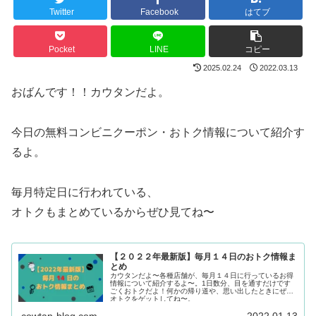
Twitter
Facebook
はてブ
Pocket
LINE
コピー
2025.02.24
2022.03.13
おばんです！！カウタンだよ。
今日の無料コンビニクーポン・おトク情報について紹介す
るよ。
毎月特定日に行われている、
オトクもまとめているからぜひ見てね〜
【２０２２年最新版】毎月１４日のおトク情報ま
とめ
カウタンだよ〜各種店舗が、毎月１４日に行っているお得
情報について紹介するよ〜。1日数分、目を通すだけです
ごくおトクだよ！何かの帰り道や、思い出したときにぜひ
オトクをゲットしてね〜。