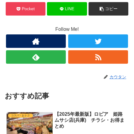
Pocket
LINE
コピー
Follow Me!
カウタン
おすすめ記事
【2025年最新版】ロピア 姫路
コスパ・おトク
ムサシ店(兵庫) チラシ・お得ま
とめ