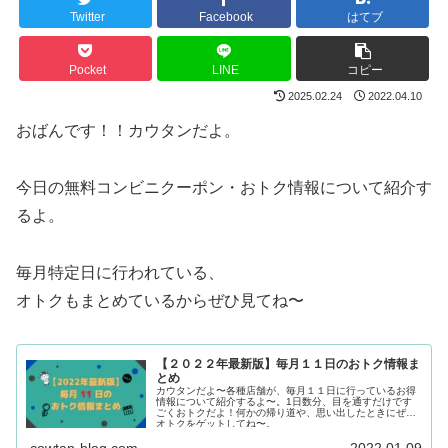
Twitter
Facebook
はてブ
Pocket
LINE
コピー
2025.02.24
2022.04.10
おばんです！！カウタンだよ。
今日の無料コンビニクーポン・おトク情報について紹介す
るよ。
毎月特定日に行われている、
オトクもまとめているからぜひ見てね〜
【２０２２年最新版】毎月１１日のおトク情報ま
とめ
カウタンだよ〜各種店舗が、毎月１１日に行っているお得
情報について紹介するよ〜。1日数分、目を通すだけです
ごくおトクだよ！何かの帰り道や、思い出したときにぜひ
オトクをゲットしてね〜。