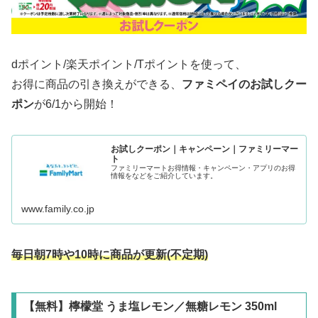
dポイント/楽天ポイント/Tポイントを使って、
お得に商品の引き換えができる、
ファミペイのお試しクー
ポン
が6/1から開始！
お試しクーポン｜キャンペーン｜ファミリーマー
ト
ファミリーマートお得情報・キャンペーン・アプリのお得
情報をなどをご紹介しています。
www.family.co.jp
毎日朝7時や10時に商品が更新(
不定期
)
【無料】檸檬堂 うま塩レモン／無糖レモン 350ml