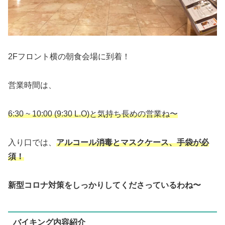
2Fフロント横の朝食会場に到着！
営業時間は、
6:30 ~ 10:00 (9:30 L.O)と気持ち長めの営業ね〜
入り口では、
アルコール消毒とマスクケース、手袋が必
須！
新型コロナ対策をしっかりしてくださっているわね〜
バイキング内容紹介