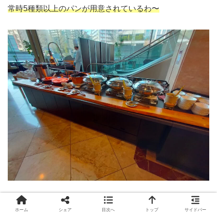
常時5種類以上のパンが用意されているわ〜
つづいて、
洋食・中華おかずゾーン！
ホーム
シェア
目次へ
トップ
サイドバー