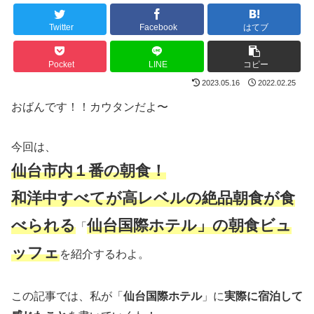
Twitter
Facebook
はてブ
Pocket
LINE
コピー
2023.05.16
2022.02.25
おばんです！！カウタンだよ〜
今回は、
仙台市内１番の朝食！
和洋中すべてが高レベルの絶品朝食が食
べられる
仙台国際ホテル」の朝食ビュ
「
ッフェ
を紹介するわよ。
この記事では、私が「
仙台国際ホテル
」に
実際に宿泊して