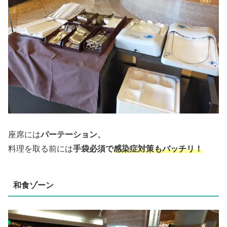
座席には
パーテーション、
料理を取る前には
手袋必須で
感染症対策もバッチリ！
和食ゾーン