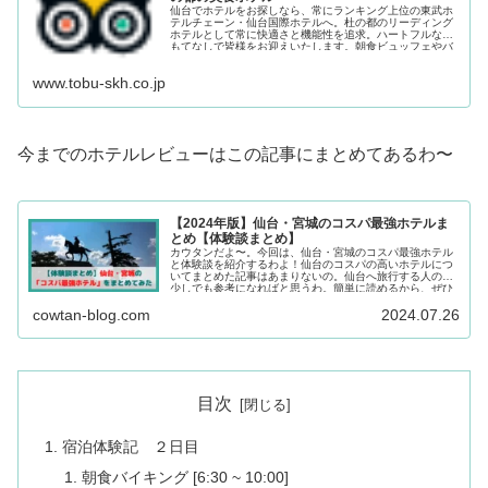
仙台でホテルをお探しなら、常にランキング上位の東武ホ
テルチェーン・仙台国際ホテルへ。杜の都のリーディング
ホテルとして常に快適さと機能性を追求。ハートフルなお
もてなしで皆様をお迎えいたします。朝食ビュッフェやバ
イキングが人気。仙台駅より徒歩５分。
www.tobu-skh.co.jp
今までのホテルレビューはこの記事にまとめてあるわ〜
【2024年版】仙台・宮城のコスパ最強ホテルま
とめ【体験談まとめ】
カウタンだよ〜。今回は、仙台・宮城のコスパ最強ホテル
と体験談を紹介するわよ！仙台のコスパの高いホテルにつ
いてまとめた記事はあまりないの。仙台へ旅行する人の、
少しでも参考になればと思うわ。簡単に読めるから、ぜひ
読んでね〜
cowtan-blog.com
2024.07.26
目次
宿泊体験記 ２日目
朝食バイキング [6:30 ~ 10:00]