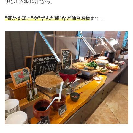
“具沢山の味噌汁”から、
“笹かまぼこ”や”ずんだ餅”など仙台名物
まで！