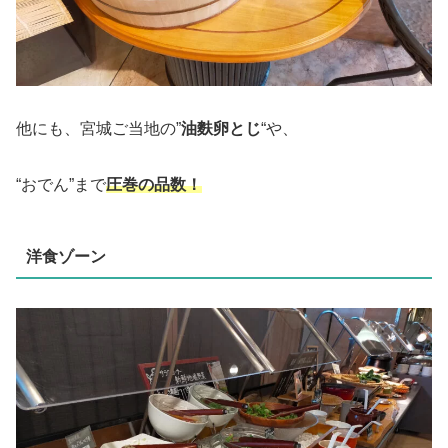
他にも、宮城ご当地の”
油麩卵とじ
“や、
“おでん”まで
圧巻の品数！
洋食ゾーン