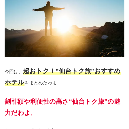
超おトク！”仙台トク旅”おすすめ
今回は、
ホテル
をまとめたわよ
割引額
や利便性の高さ
“仙台トク旅”
の魅
力だわ
よ
。