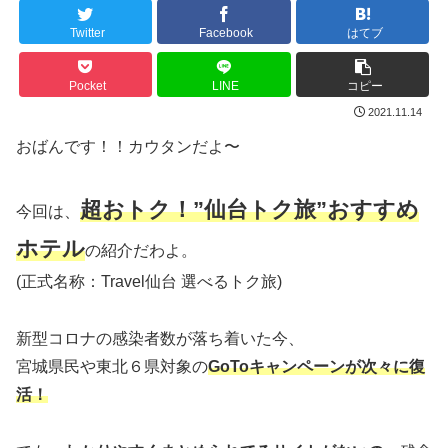
Twitter
Facebook
はてブ
Pocket
LINE
コピー
2021.11.14
おばんです！！カウタンだよ〜
超おトク！”仙台トク旅”おすすめ
今回は、
ホテル
の紹介だわよ。
(正式名称：Travel仙台 選べるトク旅)
新型コロナの感染者数が落ち着いた今、
宮城県民や東北６県対象の
GoToキャンペーンが次々に復
活！