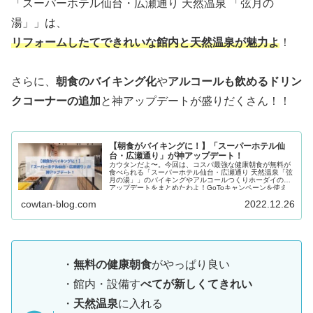
「スーパーホテル仙台・広瀬通り 天然温泉 「弦月の
湯」」は、
リフォームしたてできれいな館内と天然温泉が魅力よ
！
さらに、
朝食のバイキング化
や
アルコールも飲めるドリン
クコーナーの追加
と神アップデートが盛りだくさん！！
【朝食がバイキングに！】「スーパーホテル仙
台・広瀬通り」が神アップデート！
カウタンだよ〜。今回は、コスパ最強な健康朝食が無料が
食べられる「スーパーホテル仙台・広瀬通り 天然温泉「弦
月の湯」」のバイキングやアルコールつくりホーダイの神
アップデートをまとめたわよ！GoToキャンペーンを使え
ば、土日でも一泊3000円で宿泊可能よ。
cowtan-blog.com
2022.12.26
・
無料の健康朝食
がやっぱり良い
・館内・設備す
べてが新しくてきれい
・
天然温泉
に入れる