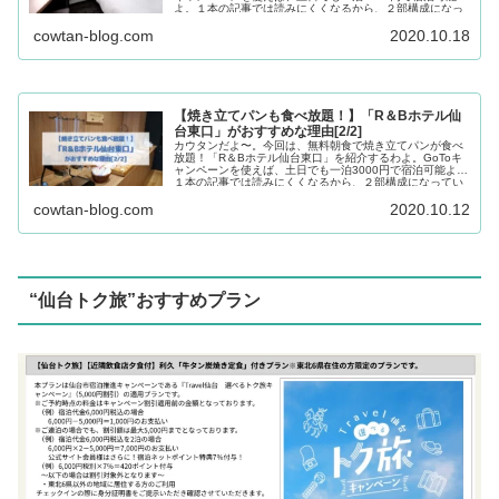
よ。１本の記事では読みにくくなるから、２部構成になっ
ているわ。今回は、１日目よ！
cowtan-blog.com
2020.10.18
【焼き立てパンも食べ放題！】「R＆Bホテル仙
台東口」がおすすめな理由[2/2]
カウタンだよ〜。今回は、無料朝食で焼き立てパンが食べ
放題！「R＆Bホテル仙台東口」を紹介するわよ。GoToキ
ャンペーンを使えば、土日でも一泊3000円で宿泊可能よ。
１本の記事では読みにくくなるから、２部構成になってい
るわ。今回は、２日目よ！
cowtan-blog.com
2020.10.12
“仙台トク旅”おすすめプラン