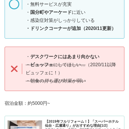
・無料サービスが充実
・
国分町やアーケード
に近い
・感染症対策がしっかりしている
・ドリンクコーナーが追加（2020/11更新）
・
デスクワークにはあまり向かない
・
ビュッフェ
にしてほしい…
（2020/11以降
ビュッフェに！）
・朝食の
持ち運び対策が弱い
宿泊金額：約5000円~
【2019年フルリフォーム！】「スーパーホテル
仙台・広瀬通り」がおすすめな理由[1/2]