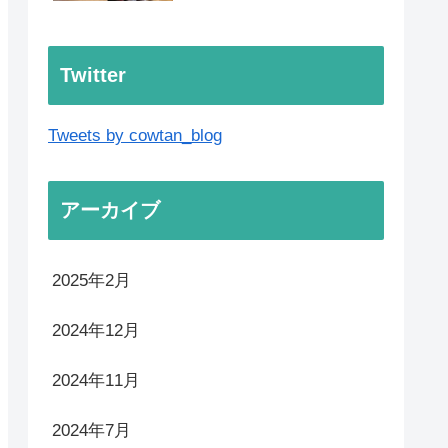
チラシまとめ
【2025年最新版】ロピア
横浜羽沢店(神奈川) チラ
シ・お得まとめ
【2025年最新版】ロピア
弘前店(青森) チラシ・お
得まとめ
【2025年最新版】ロピア
福住店(北海道) チラシ・
お得まとめ
Twitter
Tweets by cowtan_blog