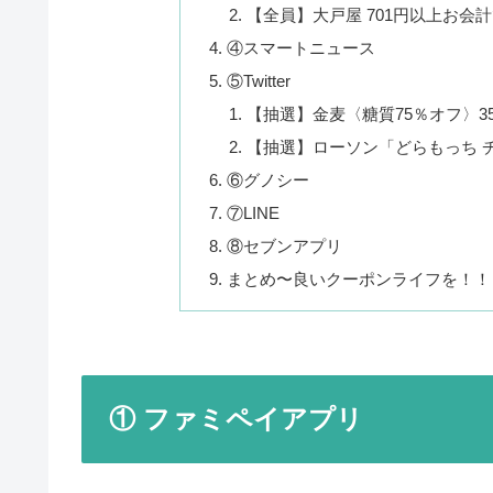
【全員】大戸屋 701円以上お会計
④スマートニュース
⑤Twitter
【抽選】金麦〈糖質75％オフ〉35
【抽選】ローソン「どらもっち チ
⑥グノシー
⑦LINE
⑧セブンアプリ
まとめ〜良いクーポンライフを！！
① ファミペイアプリ