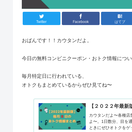
Twitter
Facebook
はてブ
おばんです！！カウタンだよ。
今日の無料コンビニクーポン・おトク情報につい
毎月特定日に行われている、
オトクもまとめているからぜひ見てね〜
【２０２２年最新
カウタンだよ〜各種店
よ〜。1日数分、目を
ときにぜひオトクをゲ