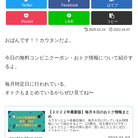
Twitter
Facebook
はてブ
Pocket
LINE
コピー
2025.02.24
2022.04.07
おばんです！！カウタンだよ。
今日の無料コンビニクーポン・おトク情報について紹介す
るよ。
毎月特定日に行われている、
オトクもまとめているからぜひ見てね〜
【２０２２年最新版】毎月８日のおトク情報まと
め
カウタンだよ〜各種店舗が、毎月８日に行っているお得情
報について紹介するよ〜。1日数分、目を通すだけですご
くおトクだよ！何かの帰り道や、思い出したときにぜひオ
トクをゲットしてね〜。