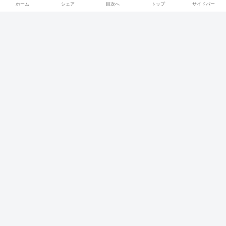
ホーム
シェア
目次へ
トップ
サイドバー
【2025年最新版】ロピア 弘前
コスパ・おトク
店(青森) チラシ・お得まとめ
今回は、ロピア弘前店のチラシ・お得情報を紹介！ ロピア弘前店の
チラシは、毎週火曜日に更新よ！ 随時更新するから定期的に見て
ね〜
スポンサーリンク