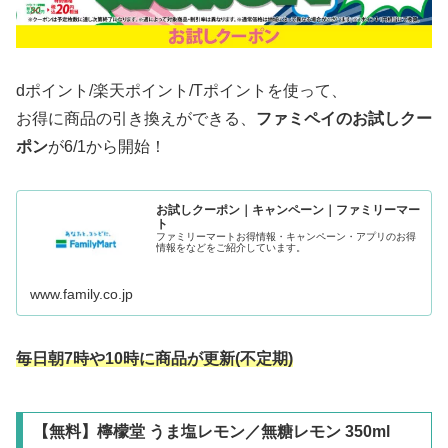
dポイント/楽天ポイント/Tポイントを使って、
お得に商品の引き換えができる、
ファミペイのお試しクー
ポン
が6/1から開始！
お試しクーポン｜キャンペーン｜ファミリーマー
ト
ファミリーマートお得情報・キャンペーン・アプリのお得
情報をなどをご紹介しています。
www.family.co.jp
毎日朝7時や10時に商品が更新(
不定期
)
【無料】檸檬堂 うま塩レモン／無糖レモン 350ml